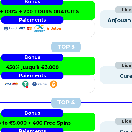
 + 100% + 200 TOURS GRATUITS
Anjouan
450% jusqu’à €3.000
Cur
 to €5,000 + 400 Free Spins
Cur