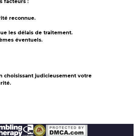
 facteurs :
rité reconnue.
ue les délais de traitement.
lèmes éventuels.
En choisissant judicieusement votre
rité.