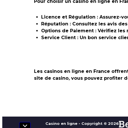
Pour choisir un casino en ligne en Fra
Licence et Régulation :
Assurez-vou
Réputation :
Consultez les avis des 
Options de Paiement :
Vérifiez les
Service Client :
Un bon service clie
Les casinos en ligne en France offren
site de casino, vous pouvez profiter 
Casino en ligne - Copyright © 2026