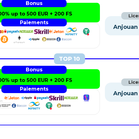
00% up to 500 EUR + 200 FS
Anjouan
00% up to 500 EUR + 200 FS
Anjouan