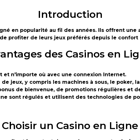
Introduction
né en popularité au fil des années. Ils offrent une 
de profiter de leurs jeux préférés depuis le confort
antages des Casinos en Li
et n'importe où avec une connexion Internet.
 jeux, y compris les machines à sous, le poker, la r
bonus de bienvenue, de promotions régulières et d
gne sont régulés et utilisent des technologies de p
hoisir un Casino en Ligne