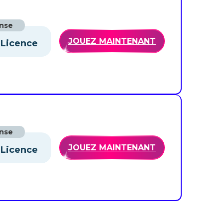
JOUEZ MAINTENANT
 Licence
JOUEZ MAINTENANT
 Licence